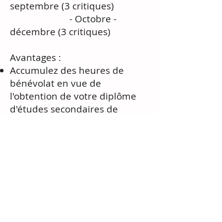
septembre (3 critiques)
- Octobre -
décembre (3 critiques)
Avantages :
Accumulez des heures de
bénévolat en vue de
l'obtention de votre diplôme
d'études secondaires de
l'Ontario (DESO) :
- Obtenez deux
(2) heures de bénévolat par
examen, jusqu'à un maximum
de 20
heures au total.
Découvrez des livres et des
livres audio de la collection de